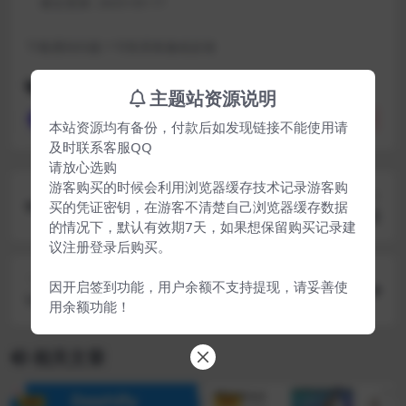
最近更新:
2025-05-17
下载遇到问题？可联系客服或反馈
Matias
Personal
PHP
Portfolio
Template
主题站资源说明
admin
分享
收藏
点赞(
0
)
本站资源均有备份，付款后如发现链接不能使用请
及时
联系客服QQ
请放心选购
游客购买的时候会利用浏览器缓存技术记录游客购
上一篇
买的凭证密钥，在游客不清楚自己浏览器缓存数据
iBid v4.5-多供应商拍卖WooCommerce主题
的情况下，默认有效期7天，如果想保留购买记录建
议注册登录后购买。
下一篇
因开启签到功能，用户余额不支持提现，请妥善使
Vastcon v1.0.1-构建WordPress主题
用余额功能！
相关文章
VIP
VIP