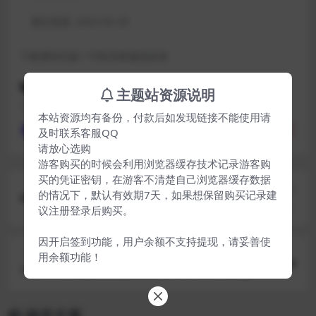
最近更新:
2025-05-29
下载遇到问题？可联系客服或反馈
IT
PHP
Softora
Solutions
Technology
主题站资源说明
Template
本站资源均有备份，付款后如发现链接不能使用请
admin
分享
收藏
点赞(
0
)
及时
联系客服QQ
请放心选购
游客购买的时候会利用浏览器缓存技术记录游客购
买的凭证密钥，在游客不清楚自己浏览器缓存数据
上一篇
的情况下，默认有效期7天，如果想保留购买记录建
Shoptimizer v2.8.12-优化您的WooCommerce商
议注册登录后购买。
店
因开启签到功能，用户余额不支持提现，请妥善使
下一篇
用余额功能！
Tekz v1.0.0-技术和IT解决方案WordPress主题
相关文章