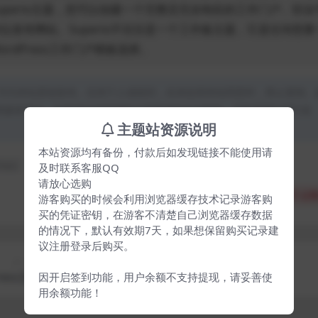
perio主题，您可以创建一个完整且完全响应的工作门户、职业
发布网站。Superio不仅仅是一个工作板主题，它是任何想要
rdPress工作门户模板选择。
均为本站原创发布。任何个人或组织，在未征得本站同意时，禁止复制、
类媒体平台。如若本站内容侵犯了原著者的合法权益，可联系我们进行处
主题站资源说明
本站资源均有备份，付款后如发现链接不能使用请
ress
及时
联系客服QQ
请放心选购
分享
收藏
点赞
游客购买的时候会利用浏览器缓存技术记录游客购
买的凭证密钥，在游客不清楚自己浏览器缓存数据
的情况下，默认有效期7天，如果想保留购买记录建
议注册登录后购买。
上一篇
下一篇
Press主题
UpStore v1.6.4-响应式多用途主题
因开启签到功能，用户余额不支持提现，请妥善使
用余额功能！