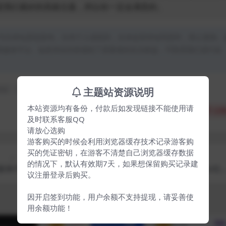
a是我们最好的高级主题，所以你一定会满意的。
均为本站原创发布。任何个人或组织，在未征得本站同意时，禁止复制、
类媒体平台。如若本站内容侵犯了原著者的合法权益，可联系我们进行处
ce
WordPress
主题站资源说明
本站资源均有备份，付款后如发现链接不能使用请
分享
收藏
点赞
及时
联系客服QQ
请放心选购
游客购买的时候会利用浏览器缓存技术记录游客购
买的凭证密钥，在游客不清楚自己浏览器缓存数据
上一篇
下一篇
的情况下，默认有效期7天，如果想保留购买记录建
交媒体代理
Vikinger v1.9.31 -BuddyPress和GamiPress社
议注册登录后购买。
交社区
因开启签到功能，用户余额不支持提现，请妥善使
用余额功能！
VIP
VIP