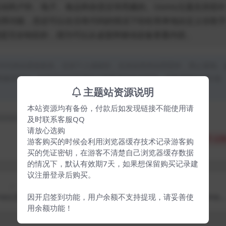
动和户外、电子、食品和杂货店等而建的。Uomo主题支持您许
启用功能，您还可以在没有代码的情况下轻松简单地自定义谷歌
都是完全响应的，因为可以从桌面和移动设备查看内容。
均为本站原创发布。任何个人或组织，在未征得本站同意时，禁止复制、
类媒体平台。如若本站内容侵犯了原著者的合法权益，可联系我们进行处
主题站资源说明
本站资源均有备份，付款后如发现链接不能使用请
mmerce
WordPress
及时
联系客服QQ
请放心选购
分享
收藏
点赞
游客购买的时候会利用浏览器缓存技术记录游客购
买的凭证密钥，在游客不清楚自己浏览器缓存数据
的情况下，默认有效期7天，如果想保留购买记录建
议注册登录后购买。
上一篇
下一篇
Press主题
Loobek v1.3.4-Elementor多用途WooCommer
因开启签到功能，用户余额不支持提现，请妥善使
用余额功能！
e主题