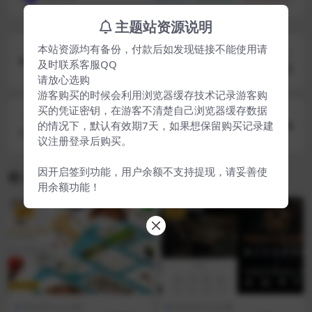
主题站资源说明
本站资源均有备份，付款后如发现链接不能使用请
上一篇
及时
联系客服QQ
Induscity v1.4.7-工厂和制造WordPress主题
请放心选购
游客购买的时候会利用浏览器缓存技术记录游客购
买的凭证密钥，在游客不清楚自己浏览器缓存数据
下一篇
的情况下，默认有效期7天，如果想保留购买记录建
Oxygen v6.0.5-WooCommerce WordPress主题
议注册登录后购买。
因开启签到功能，用户余额不支持提现，请妥善使
相关文章
用余额功能！
VIP
VIP
WordPress主题
WordPress主题