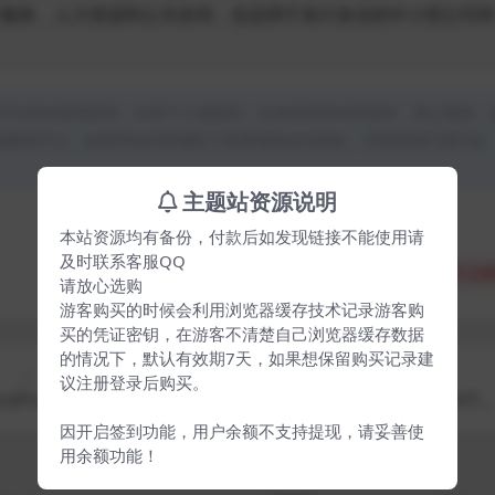
计服务、人力资源和公关咨询，也适用于各行各业的中小型公司
均为本站原创发布。任何个人或组织，在未征得本站同意时，禁止复制、
类媒体平台。如若本站内容侵犯了原著者的合法权益，可联系我们进行处
主题站资源说明
本站资源均有备份，付款后如发现链接不能使用请
及时
联系客服QQ
分享
收藏
点赞
请放心选购
游客购买的时候会利用浏览器缓存技术记录游客购
买的凭证密钥，在游客不清楚自己浏览器缓存数据
的情况下，默认有效期7天，如果想保留购买记录建
上一篇
下一篇
议注册登录后购买。
dPress
Openup-人工智能作家和人工智能应用程序HT
主题
L模板+仪表板
因开启签到功能，用户余额不支持提现，请妥善使
用余额功能！