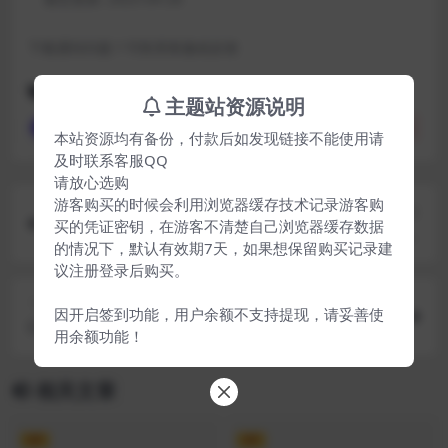
下载遇到问题？可联系客服或反馈
Builder
Course
Online
Theme
WordPress
主题站资源说明
admin
分享
收藏
点赞(
0
)
本站资源均有备份，付款后如发现链接不能使用请
及时
联系客服QQ
请放心选购
游客购买的时候会利用浏览器缓存技术记录游客购
上一篇
买的凭证密钥，在游客不清楚自己浏览器缓存数据
Finovate v4.0–财务顾问和商业咨询WordPress主
的情况下，默认有效期7天，如果想保留购买记录建
题
议注册登录后购买。
下一篇
因开启签到功能，用户余额不支持提现，请妥善使
Celeste v1.3.6-生活教练和治疗师
用余额功能！
相关文章
VIP
VIP