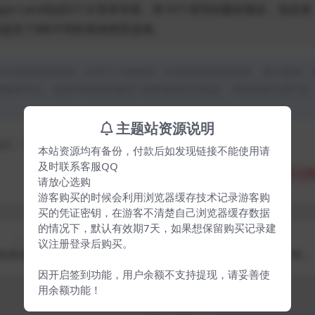
ps Land包括5个主登录页面，有10个漂亮的颜色预设，包括渐
提供了8种不同的英雄类型选项。
均为本站原创发布。任何个人或组织，在未征得本站同意时，禁止复制、
类媒体平台。如若本站内容侵犯了原著者的合法权益，可联系我们进行处
主题站资源说明
ge
Template
本站资源均有备份，付款后如发现链接不能使用请
及时
联系客服QQ
分享
收藏
点赞
请放心选购
游客购买的时候会利用浏览器缓存技术记录游客购
买的凭证密钥，在游客不清楚自己浏览器缓存数据
的情况下，默认有效期7天，如果想保留购买记录建
上一篇
下一篇
议注册登录后购买。
目录和房地产
Archzilla v1.1.0-用于室内设计和建筑的最小Wor
dPress主题
因开启签到功能，用户余额不支持提现，请妥善使
用余额功能！