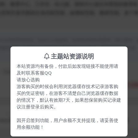
教程、教育中心、工作坊、幼儿园、课程中心或任何类型的教育
主页和许多内置的出色内部页面，如课程页面、教师页面、多个
均为本站原创发布。任何个人或组织，在未征得本站同意时，禁止复制、
类媒体平台。如若本站内容侵犯了原著者的合法权益，可联系我们进行处
主题站资源说明
本站资源均有备份，付款后如发现链接不能使用请
Theme
WordPress
及时
联系客服QQ
请放心选购
分享
收藏
点赞
游客购买的时候会利用浏览器缓存技术记录游客购
买的凭证密钥，在游客不清楚自己浏览器缓存数据
的情况下，默认有效期7天，如果想保留购买记录建
议注册登录后购买。
上一篇
下一篇
ress主题
Framey v4.1.1-启动和SaaS WordPress主题
因开启签到功能，用户余额不支持提现，请妥善使
用余额功能！