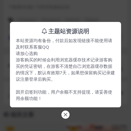
下载遇到问题？可联系客服或反馈
Company
Insurance
Surince
Theme
WordPress
主题站资源说明
admin
分享
收藏
点赞(
0
)
本站资源均有备份，付款后如发现链接不能使用请
及时
联系客服QQ
请放心选购
游客购买的时候会利用浏览器缓存技术记录游客购
上一篇
买的凭证密钥，在游客不清楚自己浏览器缓存数据
Safebyte v1.0.0-技术和IT解决方案WordPress主题
的情况下，默认有效期7天，如果想保留购买记录建
议注册登录后购买。
下一篇
因开启签到功能，用户余额不支持提现，请妥善使
Zeo-摄影作品集HTML模板
用余额功能！
相关文章
VIP
VIP