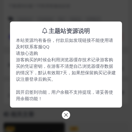
下载遇到问题？可联系客服或反馈
Agency
Creative
for
Harry
HTML5
Personal
Portfolio
RTL
Template
主题站资源说明
admin
分享
收藏
点赞(
0
)
本站资源均有备份，付款后如发现链接不能使用请
及时
联系客服QQ
请放心选购
游客购买的时候会利用浏览器缓存技术记录游客购
上一篇
买的凭证密钥，在游客不清楚自己浏览器缓存数据
Green Village -花园和景观响应HTML5模板
的情况下，默认有效期7天，如果想保留购买记录建
议注册登录后购买。
下一篇
因开启签到功能，用户余额不支持提现，请妥善使
Housey-度假村和酒店HTML模板
用余额功能！
相关文章
VIP
VIP