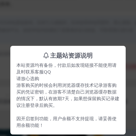
此简单。
均为本站原创发布。任何个人或组织，在未征得本站同意时，禁止复制、
类媒体平台。如若本站内容侵犯了原著者的合法权益，可联系我们进行处
ordPress
主题站资源说明
本站资源均有备份，付款后如发现链接不能使用请
分享
收藏
点赞
及时
联系客服QQ
请放心选购
游客购买的时候会利用浏览器缓存技术记录游客购
买的凭证密钥，在游客不清楚自己浏览器缓存数据
上一篇
下一篇
的情况下，默认有效期7天，如果想保留购买记录建
登录页面模板
Classiads v6.1.11 -分类广告WordPress主题
议注册登录后购买。
因开启签到功能，用户余额不支持提现，请妥善使
用余额功能！
VIP
VIP