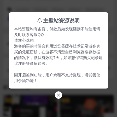
Hostiko
Hosting
Theme
whmcs
WordPress
admin
分享
收藏
点赞(
0
)
主题站资源说明
本站资源均有备份，付款后如发现链接不能使用请
及时
联系客服QQ
请放心选购
上一篇
游客购买的时候会利用浏览器缓存技术记录游客购
Loobek v1.4.0-Elementor多用途WooCommerce
买的凭证密钥，在游客不清楚自己浏览器缓存数据
主题
的情况下，默认有效期7天，如果想保留购买记录建
议注册登录后购买。
下一篇
Manon v2.7.1-投资组合与代理主题
因开启签到功能，用户余额不支持提现，请妥善使
用余额功能！
相关文章
VIP
VIP