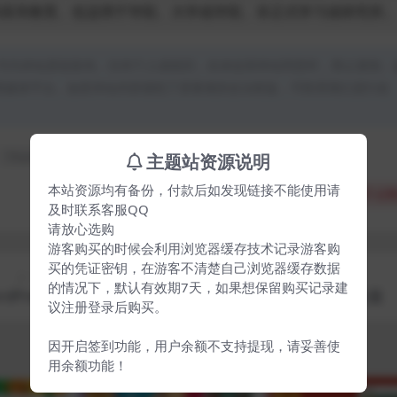
和高等教育。也适用于学院、大学或学院、非正式学习或研究所
均为本站原创发布。任何个人或组织，在未征得本站同意时，禁止复制、
类媒体平台。如若本站内容侵犯了原著者的合法权益，可联系我们进行处
Theme
WordPress
主题站资源说明
本站资源均有备份，付款后如发现链接不能使用请
分享
收藏
点赞
及时
联系客服QQ
请放心选购
游客购买的时候会利用浏览器缓存技术记录游客购
买的凭证密钥，在游客不清楚自己浏览器缓存数据
上一篇
下一篇
的情况下，默认有效期7天，如果想保留购买记录建
rdPress
Motta v1.5.0-多供应商和市场WordPress主题
议注册登录后购买。
主题
因开启签到功能，用户余额不支持提现，请妥善使
用余额功能！
VIP
VIP