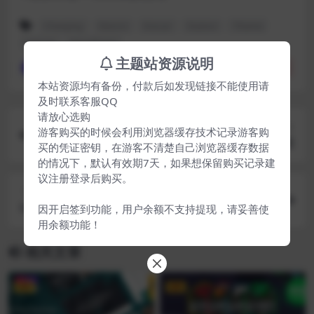
Charging
Electric
Evocar
Station
Theme
Vehicle
WordPress
主题站资源说明
admin
分享
收藏
点赞(
0
)
本站资源均有备份，付款后如发现链接不能使用请
及时
联系客服QQ
请放心选购
上一篇
游客购买的时候会利用浏览器缓存技术记录游客购
Artesia v1.16-WordPress创意主题
买的凭证密钥，在游客不清楚自己浏览器缓存数据
的情况下，默认有效期7天，如果想保留购买记录建
议注册登录后购买。
下一篇
Intro v1.0.4 -个人数字博客WordPress主题
因开启签到功能，用户余额不支持提现，请妥善使
用余额功能！
相关文章
VIP
VIP