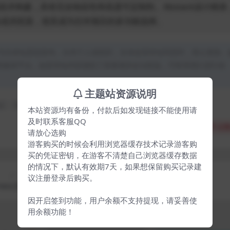
代网络技术构建，具有完全响应性和高度可定制性。Abstack设计精准
备或浏览器，使其成为任何项目的多功能选择。
均为本站原创发布。任何个人或组织，在未征得本站同意时，禁止复制、
类媒体平台。如若本站内容侵犯了原著者的合法权益，可联系我们进行处
主题站资源说明
t
Template
本站资源均有备份，付款后如发现链接不能使用请
及时
联系客服QQ
分享
收藏
点赞
请放心选购
游客购买的时候会利用浏览器缓存技术记录游客购
买的凭证密钥，在游客不清楚自己浏览器缓存数据
的情况下，默认有效期7天，如果想保留购买记录建
上一篇
下一篇
议注册登录后购买。
ress主题
Classiads v6.2-分类广告WordPress主题
因开启签到功能，用户余额不支持提现，请妥善使
用余额功能！