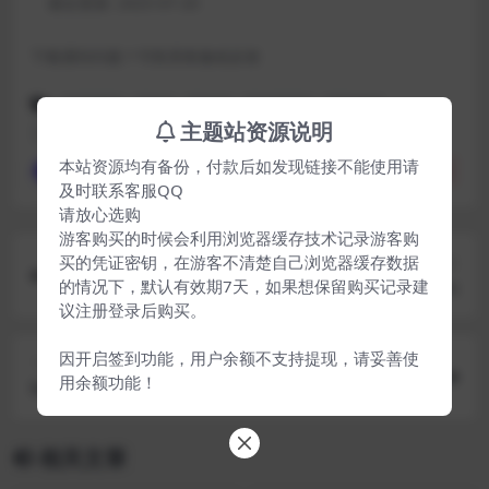
最近更新:
2025-07-20
下载遇到问题？可联系客服或反馈
HYDRO
One
Page
Portfolio
Theme
主题站资源说明
WordPress
本站资源均有备份，付款后如发现链接不能使用请
admin
分享
收藏
点赞(
0
)
及时
联系客服QQ
请放心选购
游客购买的时候会利用浏览器缓存技术记录游客购
买的凭证密钥，在游客不清楚自己浏览器缓存数据
上一篇
的情况下，默认有效期7天，如果想保留购买记录建
Color Folio v2.6 – Portfolio WordPress
议注册登录后购买。
因开启签到功能，用户余额不支持提现，请妥善使
下一篇
用余额功能！
Neo Salon v3.6-理发店WordPress主题
相关文章