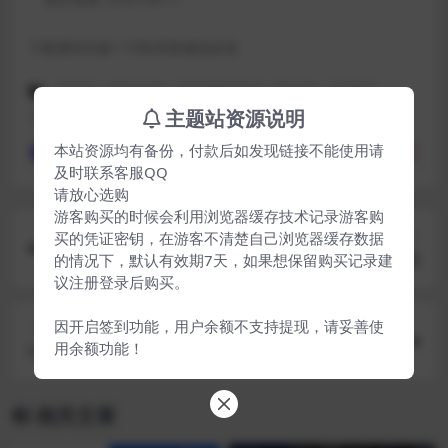
下载遇到问题？可联系客服或反馈
Club
Concert
EmojiNation
Event
Night
主题站资源说明
Theme
WordPress
本站资源均有备份，付款后如发现链接不能使用请
admin
分享
收藏
点赞(
0
)
及时
联系客服QQ
请放心选购
游客购买的时候会利用浏览器缓存技术记录游客购
上一篇
买的凭证密钥，在游客不清楚自己浏览器缓存数据
Eject v2.12-网络工作室和创意代理主题
的情况下，默认有效期7天，如果想保留购买记录建
议注册登录后购买。
因开启签到功能，用户余额不支持提现，请妥善使
下一篇
用余额功能！
Foxiz v2.6.7-WordPress报纸新闻和杂志
相关文章