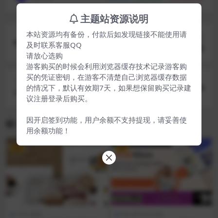
主题站资源说明
本站资源均有备份，付款后如发现链接不能使用请
上一篇
及时
联系客服QQ
Businext v2.4.2-最高商业和金融主题
请放心选购
游客购买的时候会利用浏览器缓存技术记录游客购
买的凭证密钥，在游客不清楚自己浏览器缓存数据
下一篇
的情况下，默认有效期7天，如果想保留购买记录建
Freshio v2.4.1-有机食品店WordPress主题
议注册登录后购买。
因开启签到功能，用户余额不支持提现，请妥善使
相关文章
用余额功能！
VIP
VIP
CMS 模板
WordPress主题